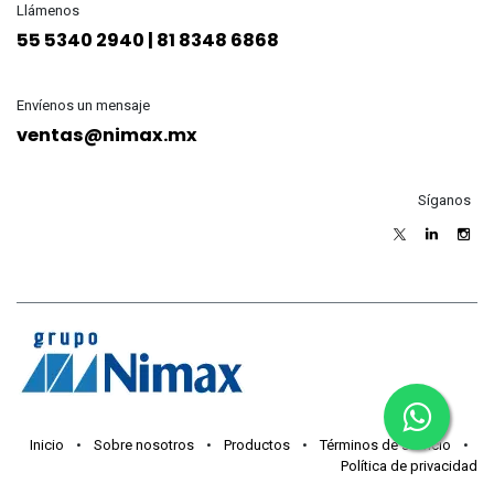
Llámenos
55 5340 2940 | 81 8348 6868
Envíenos un mensaje
ventas@nimax.mx
Síganos
Inicio
•
Sobre nosotros
•
Productos
•
Términos de servicio
•
Política de privacidad