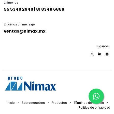
Llámenos
55 5340 2940 | 81 8348 6868
Envíenos un mensaje
ventas@nimax.mx
Síganos
Inicio
•
Sobre nosotros
•
Productos
•
Términos de servicio
•
Política de privacidad