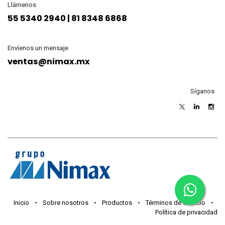
Llámenos
55 5340 2940 | 81 8348 6868
Envíenos un mensaje
ventas@nimax.mx
Síganos
Inicio
•
Sobre nosotros
•
Productos
•
Términos de servicio
•
Política de privacidad