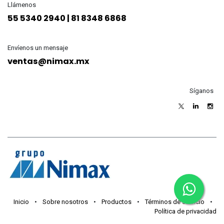
Llámenos
55 5340 2940 | 81 8348 6868
Envíenos un mensaje
ventas@nimax.mx
Síganos
Inicio
•
Sobre nosotros
•
Productos
•
Términos de servicio
•
Política de privacidad