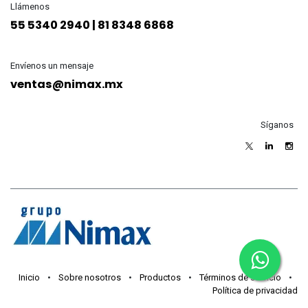
Llámenos
55 5340 2940 | 81 8348 6868
Envíenos un mensaje
ventas@nimax.mx
Síganos
Inicio
•
Sobre nosotros
•
Productos
•
Términos de servicio
•
Política de privacidad