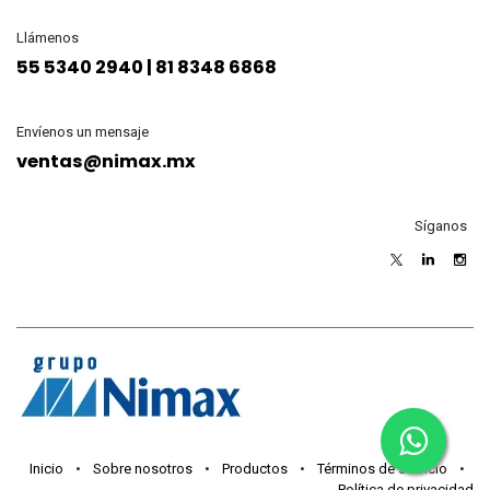
Llámenos
55 5340 2940 | 81 8348 6868
Envíenos un mensaje
ventas@nimax.mx
Síganos
Inicio
•
Sobre nosotros
•
Productos
•
Términos de servicio
•
Política de privacidad