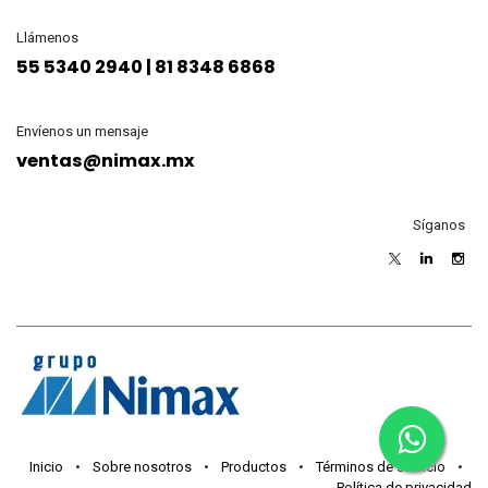
Llámenos
55 5340 2940 | 81 8348 6868
Envíenos un mensaje
ventas@nimax.mx
Síganos
Inicio
•
Sobre nosotros
•
Productos
•
Términos de servicio
•
Política de privacidad