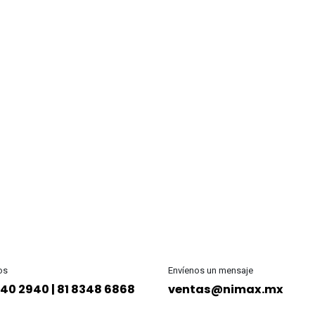
os
Envíenos un mensaje
40 2940 | 81 8348 6868
ventas@nimax.mx